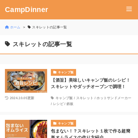
CampDinner
ホーム
スキレットの記事一覧
スキレットの記事一覧
キャンプ飯
【酒旨】美味しいキャンプ飯のレシピ！
スキレットやダッチオーブンで調理！
2024.10.05更新
キャンプ飯
/
スキレット
/
ホットサンドメーカー
/
レシピ
/
鉄板
キャンプ飯
包まない！？スキレット１枚で作る超簡
単オムライスの作り方紹介